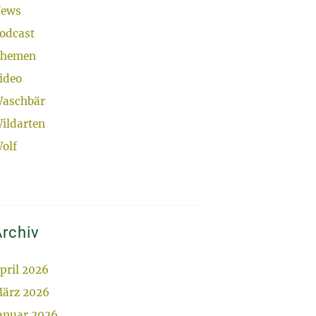
ews
odcast
hemen
ideo
aschbär
ildarten
olf
rchiv
pril 2026
ärz 2026
anuar 2026