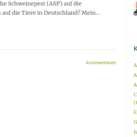
he Schweinepest (ASP) auf die
auf die Tiere in Deutschland? Mein...
kommentieren
A
A
A
C
(
F
G
J