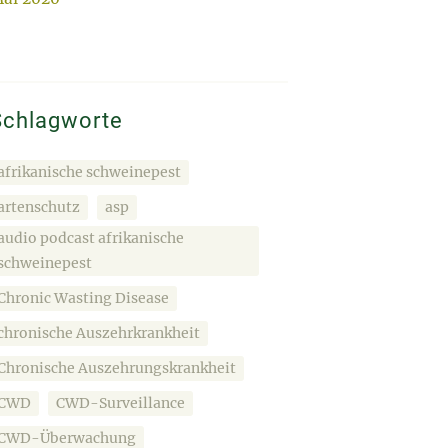
Schlagworte
afrikanische schweinepest
artenschutz
asp
audio podcast afrikanische
schweinepest
Chronic Wasting Disease
chronische Auszehrkrankheit
Chronische Auszehrungskrankheit
CWD
CWD-Surveillance
CWD-Überwachung