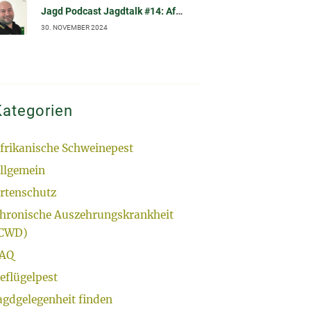
Jagd Podcast Jagdtalk #14: Afrikanische Schweinepest (ASP): Biosicherheit und effektive Desinfektion
30. NOVEMBER 2024
Kategorien
frikanische Schweinepest
llgemein
rtenschutz
hronische Auszehrungskrankheit
CWD)
AQ
eflügelpest
agdgelegenheit finden