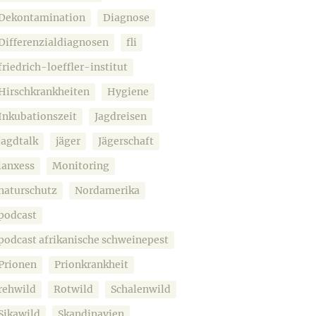
Dekontamination
Diagnose
Differenzialdiagnosen
fli
friedrich-loeffler-institut
Hirschkrankheiten
Hygiene
Inkubationszeit
Jagdreisen
jagdtalk
jäger
Jägerschaft
lanxess
Monitoring
naturschutz
Nordamerika
podcast
podcast afrikanische schweinepest
Prionen
Prionkrankheit
rehwild
Rotwild
Schalenwild
Sikawild
Skandinavien