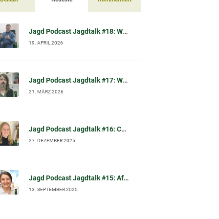
Jagd Podcast Jagdtalk #18: Waschbär-Spulwurm (Baylisascaris procyonis) – Übertragung, Risiko, Vorsorge & Datenlage (im Gespräch mit Prof. Dr. Sven Klimpel)
19. APRIL 2026
Jagd Podcast Jagdtalk #17: Waschbär-Sterilisation in Kassel – wissenschaftliche Einordnung, Tierschutzfragen & Waschbär-Mythen (im Gespräch mit Dr. Norbert Peter)
21. MÄRZ 2026
Jagd Podcast Jagdtalk #16: Chronic Wasting Disease (CWD): Chronische Auszehrungskrankheit beim Schalenwild – Fakten, Symptome, Diagnose und was Jäger jetzt wissen sollten
27. DEZEMBER 2025
Jagd Podcast Jagdtalk #15: Afrikanische Schweinepest (ASP): Prof. Dr. Carola Sauter-Louis (FLI) im Gespräch
13. SEPTEMBER 2025