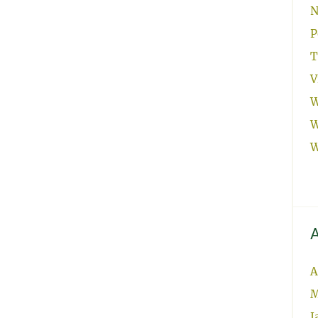
N
P
T
V
W
W
W
A
A
M
J