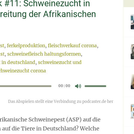
 #11: Schweinezucht in
eitung der Afrikanischen
st
,
ferkelproduktion
,
fleischverkauf corona
,
st
,
schweinefleisch haltungsformen
,
 in deutschland
,
schweinezucht und
schweinezucht corona
Pfeiltasten
Hoch/Runter
benutzen,
00:00
Audio-
um
die
Player
Lautstärke
zu
regeln.
rikanische Schweinepest (ASP) auf die
auf die Tiere in Deutschland? Welche