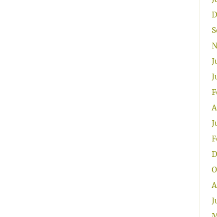
D
S
N
J
J
F
A
J
F
D
O
A
J
M