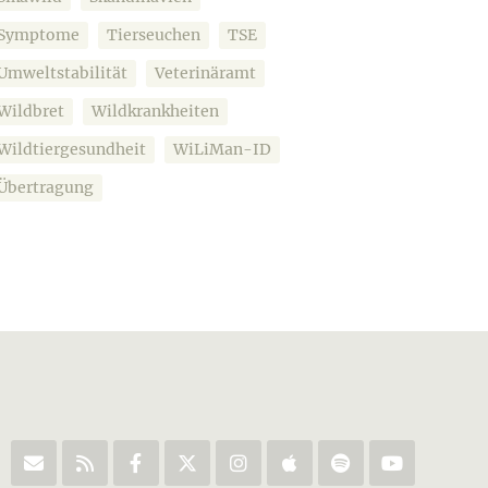
Symptome
Tierseuchen
TSE
Umweltstabilität
Veterinäramt
Wildbret
Wildkrankheiten
Wildtiergesundheit
WiLiMan-ID
Übertragung