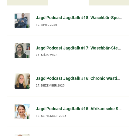
Jagd Podcast Jagdtalk #18: Waschbär-Spulwurm (Baylisascaris procyonis) – Übertragung, Risiko, Vorsorge & Datenlage (im Gespräch mit Prof. Dr. Sven Klimpel)
19. APRIL 2026
Jagd Podcast Jagdtalk #17: Waschbär-Sterilisation in Kassel – wissenschaftliche Einordnung, Tierschutzfragen & Waschbär-Mythen (im Gespräch mit Dr. Norbert Peter)
21. MÄRZ 2026
Jagd Podcast Jagdtalk #16: Chronic Wasting Disease (CWD): Chronische Auszehrungskrankheit beim Schalenwild – Fakten, Symptome, Diagnose und was Jäger jetzt wissen sollten
27. DEZEMBER 2025
Jagd Podcast Jagdtalk #15: Afrikanische Schweinepest (ASP): Prof. Dr. Carola Sauter-Louis (FLI) im Gespräch
13. SEPTEMBER 2025