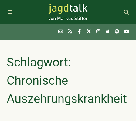
Podcast
Schlagwort:
Themen
Chronische
FAQ
Auszehrungskrankheit
Sponsoring
Newsletter