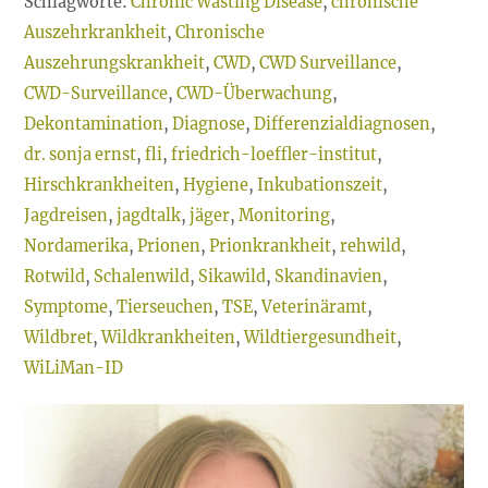
Schlagworte:
Chronic Wasting Disease
,
chronische
Auszehrkrankheit
,
Chronische
Auszehrungskrankheit
,
CWD
,
CWD Surveillance
,
CWD-Surveillance
,
CWD-Überwachung
,
Dekontamination
,
Diagnose
,
Differenzialdiagnosen
,
dr. sonja ernst
,
fli
,
friedrich-loeffler-institut
,
Hirschkrankheiten
,
Hygiene
,
Inkubationszeit
,
Jagdreisen
,
jagdtalk
,
jäger
,
Monitoring
,
Nordamerika
,
Prionen
,
Prionkrankheit
,
rehwild
,
Rotwild
,
Schalenwild
,
Sikawild
,
Skandinavien
,
Symptome
,
Tierseuchen
,
TSE
,
Veterinäramt
,
Wildbret
,
Wildkrankheiten
,
Wildtiergesundheit
,
WiLiMan-ID