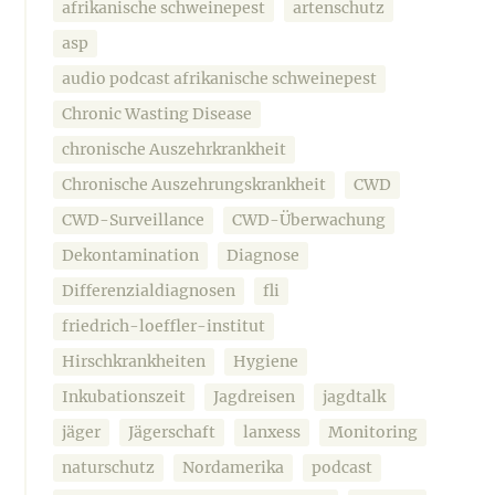
afrikanische schweinepest
artenschutz
asp
audio podcast afrikanische schweinepest
Chronic Wasting Disease
chronische Auszehrkrankheit
Chronische Auszehrungskrankheit
CWD
CWD-Surveillance
CWD-Überwachung
Dekontamination
Diagnose
Differenzialdiagnosen
fli
friedrich-loeffler-institut
Hirschkrankheiten
Hygiene
Inkubationszeit
Jagdreisen
jagdtalk
jäger
Jägerschaft
lanxess
Monitoring
naturschutz
Nordamerika
podcast