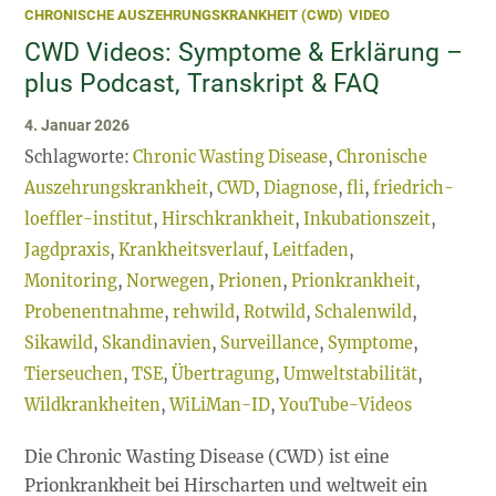
CHRONISCHE AUSZEHRUNGSKRANKHEIT (CWD)
VIDEO
Über
CWD Videos: Symptome & Erklärung –
plus Podcast, Transkript & FAQ
4. Januar 2026
Schlagworte:
Chronic Wasting Disease
,
Chronische
Auszehrungskrankheit
,
CWD
,
Diagnose
,
fli
,
friedrich-
loeffler-institut
,
Hirschkrankheit
,
Inkubationszeit
,
Jagdpraxis
,
Krankheitsverlauf
,
Leitfaden
,
Monitoring
,
Norwegen
,
Prionen
,
Prionkrankheit
,
Probenentnahme
,
rehwild
,
Rotwild
,
Schalenwild
,
Sikawild
,
Skandinavien
,
Surveillance
,
Symptome
,
Tierseuchen
,
TSE
,
Übertragung
,
Umweltstabilität
,
Wildkrankheiten
,
WiLiMan-ID
,
YouTube-Videos
Die Chronic Wasting Disease (CWD) ist eine
Prionkrankheit bei Hirscharten und weltweit ein