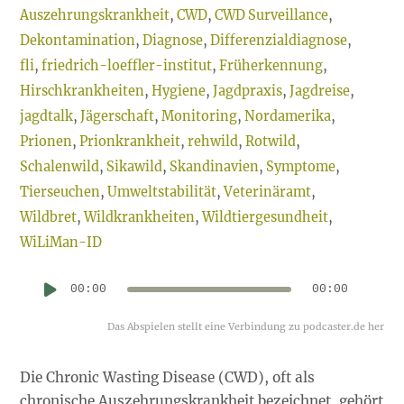
Auszehrungskrankheit
,
CWD
,
CWD Surveillance
,
Dekontamination
,
Diagnose
,
Differenzialdiagnose
,
fli
,
friedrich-loeffler-institut
,
Früherkennung
,
Hirschkrankheiten
,
Hygiene
,
Jagdpraxis
,
Jagdreise
,
jagdtalk
,
Jägerschaft
,
Monitoring
,
Nordamerika
,
Prionen
,
Prionkrankheit
,
rehwild
,
Rotwild
,
Schalenwild
,
Sikawild
,
Skandinavien
,
Symptome
,
Tierseuchen
,
Umweltstabilität
,
Veterinäramt
,
Wildbret
,
Wildkrankheiten
,
Wildtiergesundheit
,
WiLiMan-ID
Au
00:00
00:00
Pl
Die Chronic Wasting Disease (CWD), oft als
chronische Auszehrungskrankheit bezeichnet, gehört