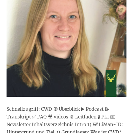
Schnellzugriff: CWD 🧭 Überblick ▶️ Podcast 📝
Transkript ✅ FAQ 🎥 Videos 📄 Leitfaden 🧪 FLI ✉️
Newsletter Inhaltsverzeichnis Intro 1) WiLiMan-ID:
Hintergrund und Ziel 2) Grundlagen: Was ist CWD?