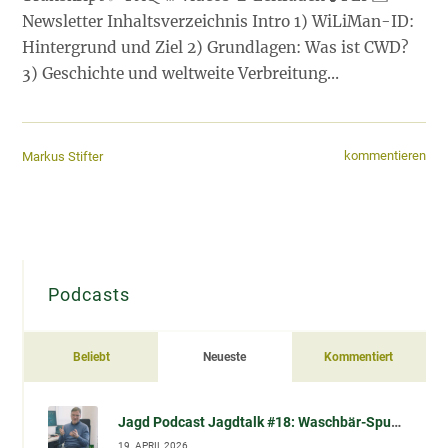
Newsletter Inhaltsverzeichnis Intro 1) WiLiMan-ID:
Hintergrund und Ziel 2) Grundlagen: Was ist CWD?
3) Geschichte und weltweite Verbreitung…
kommentieren
Markus Stifter
Podcasts
Beliebt
Neueste
Kommentiert
Jagd Podcast Jagdtalk #18: Waschbär-Spulwurm (Baylisascaris procyonis) – Übertragung, Risiko, Vorsorge & Datenlage (im Gespräch mit Prof. Dr. Sven Klimpel)
19. APRIL 2026