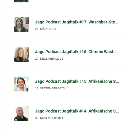
Jagd Podcast Jagdtalk #17: Waschbär-Sterilisation in Kassel – wissenschaftliche Einordnung, Tierschutzfragen & Waschbär-Mythen (im Gespräch mit Dr. Norbert Peter)
21. MÄRZ 2026
Jagd Podcast Jagdtalk #16: Chronic Wasting Disease (CWD): Chronische Auszehrungskrankheit beim Schalenwild – Fakten, Symptome, Diagnose und was Jäger jetzt wissen sollten
27. DEZEMBER 2025
Jagd Podcast Jagdtalk #15: Afrikanische Schweinepest (ASP): Prof. Dr. Carola Sauter-Louis (FLI) im Gespräch
13. SEPTEMBER 2025
Jagd Podcast Jagdtalk #14: Afrikanische Schweinepest (ASP): Biosicherheit und effektive Desinfektion
30. NOVEMBER 2024