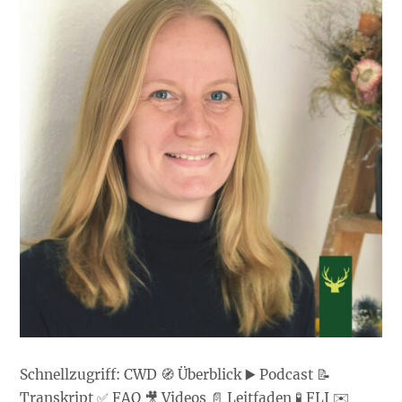
Schnellzugriff: CWD 🧭 Überblick ▶️ Podcast 📝
Transkript ✅ FAQ 🎥 Videos 📄 Leitfaden 🧪 FLI ✉️