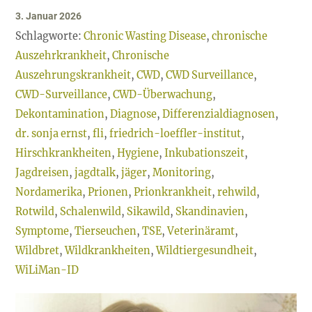
3. Januar 2026
Schlagworte:
Chronic Wasting Disease
,
chronische
Auszehrkrankheit
,
Chronische
Auszehrungskrankheit
,
CWD
,
CWD Surveillance
,
CWD-Surveillance
,
CWD-Überwachung
,
Dekontamination
,
Diagnose
,
Differenzialdiagnosen
,
dr. sonja ernst
,
fli
,
friedrich-loeffler-institut
,
Hirschkrankheiten
,
Hygiene
,
Inkubationszeit
,
Jagdreisen
,
jagdtalk
,
jäger
,
Monitoring
,
Nordamerika
,
Prionen
,
Prionkrankheit
,
rehwild
,
Rotwild
,
Schalenwild
,
Sikawild
,
Skandinavien
,
Symptome
,
Tierseuchen
,
TSE
,
Veterinäramt
,
Wildbret
,
Wildkrankheiten
,
Wildtiergesundheit
,
WiLiMan-ID