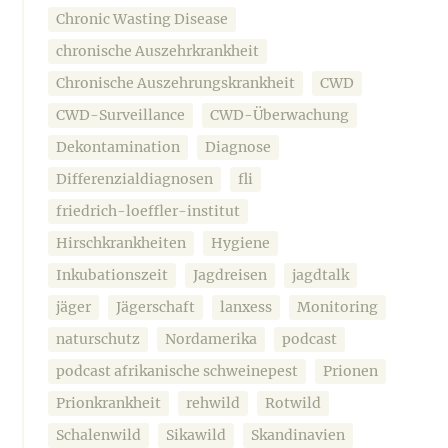
Chronic Wasting Disease
chronische Auszehrkrankheit
Chronische Auszehrungskrankheit
CWD
CWD-Surveillance
CWD-Überwachung
Dekontamination
Diagnose
Differenzialdiagnosen
fli
friedrich-loeffler-institut
Hirschkrankheiten
Hygiene
Inkubationszeit
Jagdreisen
jagdtalk
jäger
Jägerschaft
lanxess
Monitoring
naturschutz
Nordamerika
podcast
podcast afrikanische schweinepest
Prionen
Prionkrankheit
rehwild
Rotwild
Schalenwild
Sikawild
Skandinavien