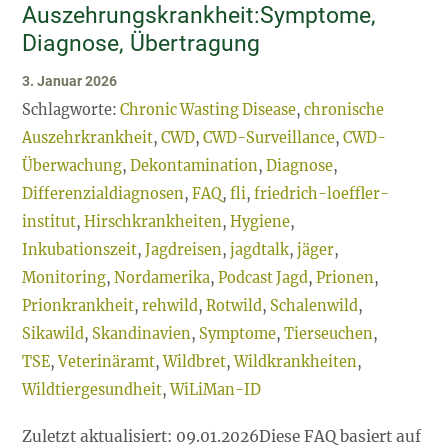
Auszehrungskrankheit:Symptome,
Über
Diagnose, Übertragung
3. Januar 2026
Schlagworte:
Chronic Wasting Disease
,
chronische
Auszehrkrankheit
,
CWD
,
CWD-Surveillance
,
CWD-
Überwachung
,
Dekontamination
,
Diagnose
,
Differenzialdiagnosen
,
FAQ
,
fli
,
friedrich-loeffler-
institut
,
Hirschkrankheiten
,
Hygiene
,
Inkubationszeit
,
Jagdreisen
,
jagdtalk
,
jäger
,
Monitoring
,
Nordamerika
,
Podcast Jagd
,
Prionen
,
Prionkrankheit
,
rehwild
,
Rotwild
,
Schalenwild
,
Sikawild
,
Skandinavien
,
Symptome
,
Tierseuchen
,
TSE
,
Veterinäramt
,
Wildbret
,
Wildkrankheiten
,
Wildtiergesundheit
,
WiLiMan-ID
Zuletzt aktualisiert: 09.01.2026Diese FAQ basiert auf