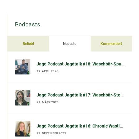
Podcasts
Beliebt
Neueste
Kommentiert
Jagd Podcast Jagdtalk #18: Waschbär-Spulwurm (Baylisascaris procyonis) – Übertragung, Risiko, Vorsorge & Datenlage (im Gespräch mit Prof. Dr. Sven Klimpel)
19. APRIL 2026
Jagd Podcast Jagdtalk #17: Waschbär-Sterilisation in Kassel – wissenschaftliche Einordnung, Tierschutzfragen & Waschbär-Mythen (im Gespräch mit Dr. Norbert Peter)
21. MÄRZ 2026
Jagd Podcast Jagdtalk #16: Chronic Wasting Disease (CWD): Chronische Auszehrungskrankheit beim Schalenwild – Fakten, Symptome, Diagnose und was Jäger jetzt wissen sollten
27. DEZEMBER 2025