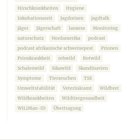
Hirschkrankheiten
Hygiene
Inkubationszeit
Jagdreisen
jagdtalk
jäger
Jägerschaft
lanxess
Monitoring
naturschutz
Nordamerika
podcast
podcast afrikanische schweinepest
Prionen
Prionkrankheit
rehwild
Rotwild
Schalenwild
Sikawild
Skandinavien
Symptome
Tierseuchen
TSE
Umweltstabilität
Veterinäramt
Wildbret
Wildkrankheiten
Wildtiergesundheit
WiLiMan-ID
Übertragung