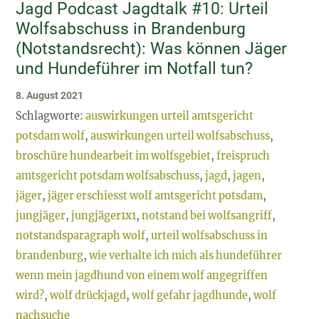
Jagd Podcast Jagdtalk #10: Urteil
Über
Wolfsabschuss in Brandenburg
(Notstandsrecht): Was können Jäger
und Hundeführer im Notfall tun?
8. August 2021
Schlagworte:
auswirkungen urteil amtsgericht
potsdam wolf
,
auswirkungen urteil wolfsabschuss
,
broschüre hundearbeit im wolfsgebiet
,
freispruch
amtsgericht potsdam wolfsabschuss
,
jagd
,
jagen
,
jäger
,
jäger erschiesst wolf amtsgericht potsdam
,
jungjäger
,
jungjäger1x1
,
notstand bei wolfsangriff
,
notstandsparagraph wolf
,
urteil wolfsabschuss in
brandenburg
,
wie verhalte ich mich als hundeführer
wenn mein jagdhund von einem wolf angegriffen
wird?
,
wolf drückjagd
,
wolf gefahr jagdhunde
,
wolf
nachsuche