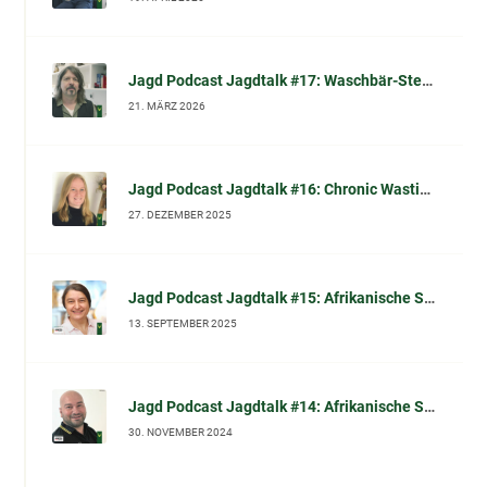
Jagd Podcast Jagdtalk #17: Waschbär-Sterilisation in Kassel – wissenschaftliche Einordnung, Tierschutzfragen & Waschbär-Mythen (im Gespräch mit Dr. Norbert Peter)
21. MÄRZ 2026
Jagd Podcast Jagdtalk #16: Chronic Wasting Disease (CWD): Chronische Auszehrungskrankheit beim Schalenwild – Fakten, Symptome, Diagnose und was Jäger jetzt wissen sollten
27. DEZEMBER 2025
Jagd Podcast Jagdtalk #15: Afrikanische Schweinepest (ASP): Prof. Dr. Carola Sauter-Louis (FLI) im Gespräch
13. SEPTEMBER 2025
Jagd Podcast Jagdtalk #14: Afrikanische Schweinepest (ASP): Biosicherheit und effektive Desinfektion
30. NOVEMBER 2024