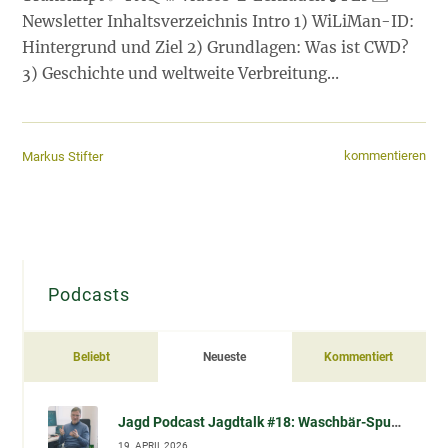
Newsletter Inhaltsverzeichnis Intro 1) WiLiMan-ID:
Hintergrund und Ziel 2) Grundlagen: Was ist CWD?
3) Geschichte und weltweite Verbreitung…
kommentieren
Markus Stifter
Podcasts
Beliebt
Neueste
Kommentiert
Jagd Podcast Jagdtalk #18: Waschbär-Spulwurm (Baylisascaris procyonis) – Übertragung, Risiko, Vorsorge & Datenlage (im Gespräch mit Prof. Dr. Sven Klimpel)
19. APRIL 2026