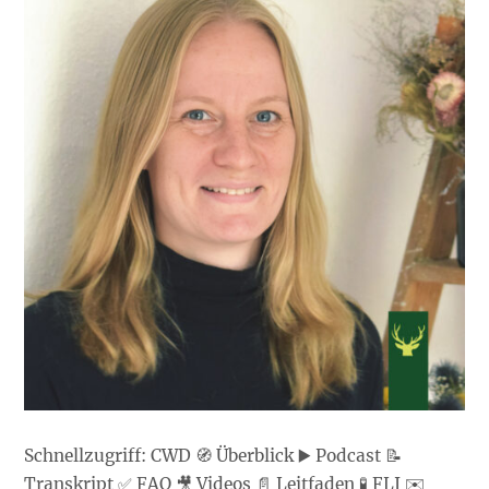
Schnellzugriff: CWD 🧭 Überblick ▶️ Podcast 📝
Transkript ✅ FAQ 🎥 Videos 📄 Leitfaden 🧪 FLI ✉️