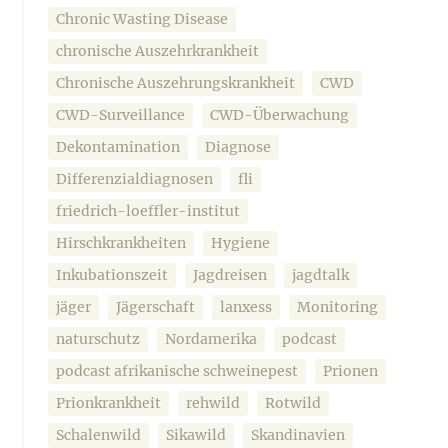
Chronic Wasting Disease
chronische Auszehrkrankheit
Chronische Auszehrungskrankheit
CWD
CWD-Surveillance
CWD-Überwachung
Dekontamination
Diagnose
Differenzialdiagnosen
fli
friedrich-loeffler-institut
Hirschkrankheiten
Hygiene
Inkubationszeit
Jagdreisen
jagdtalk
jäger
Jägerschaft
lanxess
Monitoring
naturschutz
Nordamerika
podcast
podcast afrikanische schweinepest
Prionen
Prionkrankheit
rehwild
Rotwild
Schalenwild
Sikawild
Skandinavien