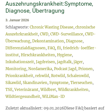
Auszehrungskrankheit:Symptome,
Über
Diagnose, Übertragung
3. Januar 2026
Schlagworte:
Chronic Wasting Disease
,
chronische
Auszehrkrankheit
,
CWD
,
CWD-Surveillance
,
CWD-
Überwachung
,
Dekontamination
,
Diagnose
,
Differenzialdiagnosen
,
FAQ
,
fli
,
friedrich-loeffler-
institut
,
Hirschkrankheiten
,
Hygiene
,
Inkubationszeit
,
Jagdreisen
,
jagdtalk
,
jäger
,
Monitoring
,
Nordamerika
,
Podcast Jagd
,
Prionen
,
Prionkrankheit
,
rehwild
,
Rotwild
,
Schalenwild
,
Sikawild
,
Skandinavien
,
Symptome
,
Tierseuchen
,
TSE
,
Veterinäramt
,
Wildbret
,
Wildkrankheiten
,
Wildtiergesundheit
,
WiLiMan-ID
Zuletzt aktualisiert: 09.01.2026Diese FAQ basiert auf