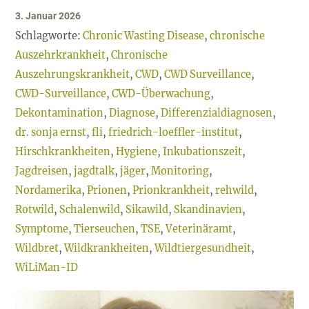
3. Januar 2026
Schlagworte:
Chronic Wasting Disease
,
chronische
Auszehrkrankheit
,
Chronische
Auszehrungskrankheit
,
CWD
,
CWD Surveillance
,
CWD-Surveillance
,
CWD-Überwachung
,
Dekontamination
,
Diagnose
,
Differenzialdiagnosen
,
dr. sonja ernst
,
fli
,
friedrich-loeffler-institut
,
Hirschkrankheiten
,
Hygiene
,
Inkubationszeit
,
Jagdreisen
,
jagdtalk
,
jäger
,
Monitoring
,
Nordamerika
,
Prionen
,
Prionkrankheit
,
rehwild
,
Rotwild
,
Schalenwild
,
Sikawild
,
Skandinavien
,
Symptome
,
Tierseuchen
,
TSE
,
Veterinäramt
,
Wildbret
,
Wildkrankheiten
,
Wildtiergesundheit
,
WiLiMan-ID