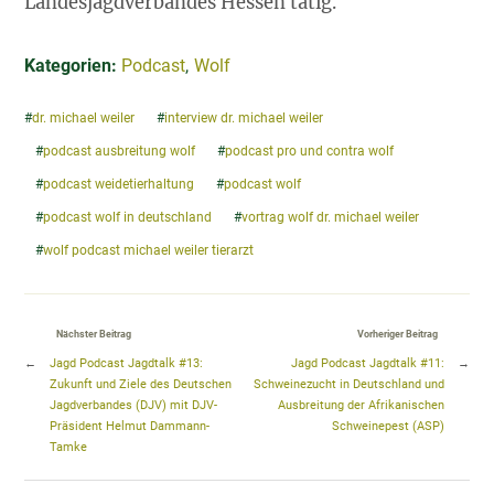
Landesjagdverbandes Hessen tätig.
Kategorien:
Podcast
,
Wolf
#
dr. michael weiler
#
interview dr. michael weiler
#
podcast ausbreitung wolf
#
podcast pro und contra wolf
#
podcast weidetierhaltung
#
podcast wolf
#
podcast wolf in deutschland
#
vortrag wolf dr. michael weiler
#
wolf podcast michael weiler tierarzt
Nächster Beitrag
Vorheriger Beitrag
←
Jagd Podcast Jagdtalk #13:
Jagd Podcast Jagdtalk #11:
→
Zukunft und Ziele des Deutschen
Schweinezucht in Deutschland und
Jagdverbandes (DJV) mit DJV-
Ausbreitung der Afrikanischen
Präsident Helmut Dammann-
Schweinepest (ASP)
Tamke