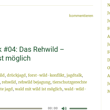
N
J
kommentieren
J
F
A
J
k #04: Das Rehwild –
F
st möglich
D
O
ild
,
drückjagd
,
forst-wild-konflikt
,
jagdtalk
,
A
,
rehwild
,
rehwild bejagung
,
tierschutzgerechte
J
te jagd
,
wald mit wild ist möglich
,
wald-wild-
M
Pfeiltasten
Hoch/Runter
benutzen,
00:00
Audio-