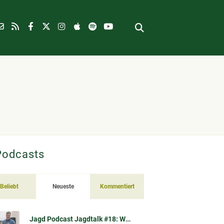
Podcasts
Beliebt
Neueste
Kommentiert
Jagd Podcast Jagdtalk #18: Waschbär-Spulwurm (Baylisascaris procyonis) – Übertragung, Risiko, Vorsorge & Datenlage (im Gespräch mit Prof. Dr. Sven Klimpel)