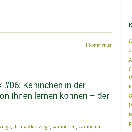
A
1 Kommentar
A
A
C
(
 #06: Kaninchen in der
F
on Ihnen lernen können – der
G
J
N
P
ziege
,
dr. madlen ziege
,
kaninchen
,
kaninchen