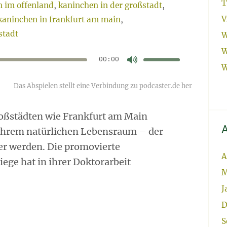
T
 im offenland
,
kaninchen in der großstadt
,
V
kaninchen in frankfurt am main
,
stadt
W
Pfeiltasten
W
Hoch/Runter
benutzen,
00:00
Audio-
um
W
die
Player
Lautstärke
zu
regeln.
roßstädten wie Frankfurt am Main
A
 ihrem natürlichen Lebensraum – der
er werden. Die promovierte
A
ege hat in ihrer Doktorarbeit
M
J
D
S