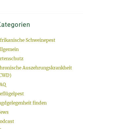
Kategorien
frikanische Schweinepest
llgemein
rtenschutz
hronische Auszehrungskrankheit
CWD)
AQ
eflügelpest
agdgelegenheit finden
ews
odcast