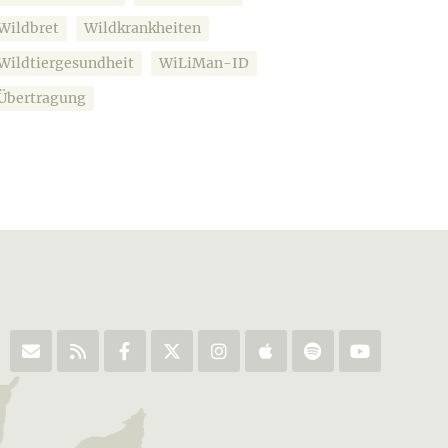
Wildbret
Wildkrankheiten
Wildtiergesundheit
WiLiMan-ID
Übertragung