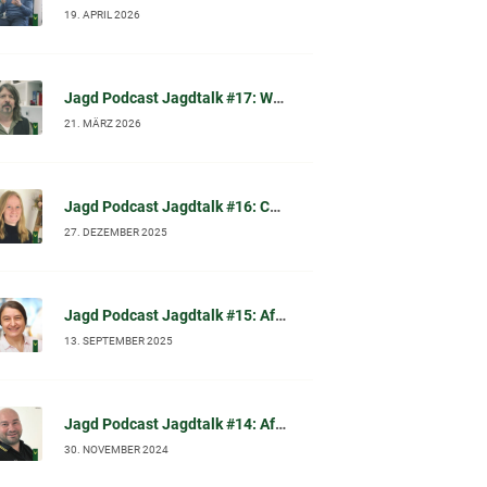
19. APRIL 2026
Jagd Podcast Jagdtalk #17: Waschbär-Sterilisation in Kassel – wissenschaftliche Einordnung, Tierschutzfragen & Waschbär-Mythen (im Gespräch mit Dr. Norbert Peter)
21. MÄRZ 2026
Jagd Podcast Jagdtalk #16: Chronic Wasting Disease (CWD): Chronische Auszehrungskrankheit beim Schalenwild – Fakten, Symptome, Diagnose und was Jäger jetzt wissen sollten
27. DEZEMBER 2025
Jagd Podcast Jagdtalk #15: Afrikanische Schweinepest (ASP): Prof. Dr. Carola Sauter-Louis (FLI) im Gespräch
13. SEPTEMBER 2025
Jagd Podcast Jagdtalk #14: Afrikanische Schweinepest (ASP): Biosicherheit und effektive Desinfektion
30. NOVEMBER 2024