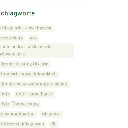
Schlagworte
afrikanische schweinepest
artenschutz
asp
audio podcast afrikanische
schweinepest
Chronic Wasting Disease
chronische Auszehrkrankheit
Chronische Auszehrungskrankheit
CWD
CWD-Surveillance
CWD-Überwachung
Dekontamination
Diagnose
Differenzialdiagnosen
fli