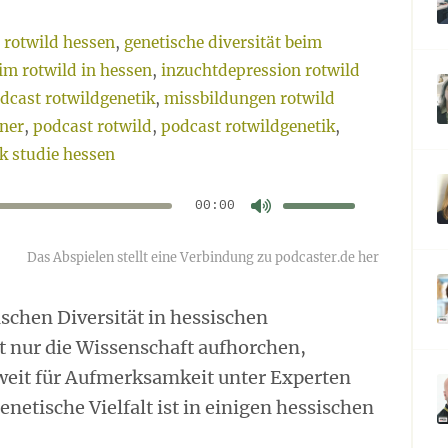
 rotwild hessen
,
genetische diversität beim
eim rotwild in hessen
,
inzuchtdepression rotwild
dcast rotwildgenetik
,
missbildungen rotwild
iner
,
podcast rotwild
,
podcast rotwildgenetik
,
ik studie hessen
Pfeiltasten
Hoch/Runter
benutzen,
00:00
Audio-
um
die
Player
Lautstärke
zu
regeln.
schen Diversität in hessischen
t nur die Wissenschaft aufhorchen,
weit für Aufmerksamkeit unter Experten
netische Vielfalt ist in einigen hessischen