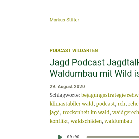
Markus Stifter
PODCAST
WILDARTEN
Jagd Podcast Jagdtal
Waldumbau mit Wild i
29. August 2020
Schlagworte:
bejagungsstrategie rehw
klimastabiler wald
,
podcast
,
reh
,
rehe
jagd
,
trockenheit im wald
,
waidgerech
konflikt
,
waldschäden
,
waldumbau
00:00