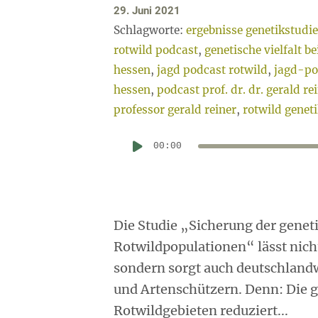
29. Juni 2021
Schlagworte:
ergebnisse genetikstudie
rotwild podcast
,
genetische vielfalt b
hessen
,
jagd podcast rotwild
,
jagd-po
hessen
,
podcast prof. dr. dr. gerald re
professor gerald reiner
,
rotwild genet
00:00
Die Studie „Sicherung der geneti
Rotwildpopulationen“ lässt nich
sondern sorgt auch deutschland
und Artenschützern. Denn: Die ge
Rotwildgebieten reduziert...