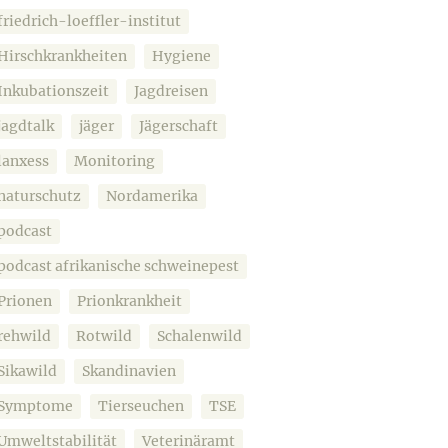
friedrich-loeffler-institut
Hirschkrankheiten
Hygiene
Inkubationszeit
Jagdreisen
jagdtalk
jäger
Jägerschaft
lanxess
Monitoring
naturschutz
Nordamerika
podcast
podcast afrikanische schweinepest
Prionen
Prionkrankheit
rehwild
Rotwild
Schalenwild
Sikawild
Skandinavien
Symptome
Tierseuchen
TSE
Umweltstabilität
Veterinäramt