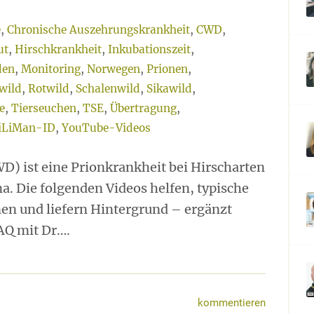
e
,
Chronische Auszehrungskrankheit
,
CWD
,
ut
,
Hirschkrankheit
,
Inkubationszeit
,
den
,
Monitoring
,
Norwegen
,
Prionen
,
wild
,
Rotwild
,
Schalenwild
,
Sikawild
,
e
,
Tierseuchen
,
TSE
,
Übertragung
,
iLiMan-ID
,
YouTube-Videos
D) ist eine Prionkrankheit bei Hirscharten
a. Die folgenden Videos helfen, typische
nen und liefern Hintergrund – ergänzt
AQ mit Dr….
kommentieren