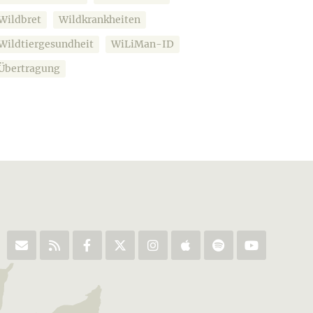
Wildbret
Wildkrankheiten
Wildtiergesundheit
WiLiMan-ID
Übertragung