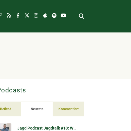
Podcasts
Beliebt
Neueste
Kommentiert
Jagd Podcast Jagdtalk #18: Waschbär-Spulwurm (Baylisascaris procyonis) – Übertragung, Risiko, Vorsorge & Datenlage (im Gespräch mit Prof. Dr. Sven Klimpel)