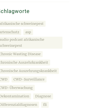
Schlagworte
afrikanische schweinepest
artenschutz
asp
audio podcast afrikanische
schweinepest
Chronic Wasting Disease
chronische Auszehrkrankheit
Chronische Auszehrungskrankheit
CWD
CWD-Surveillance
CWD-Überwachung
Dekontamination
Diagnose
Differenzialdiagnosen
fli