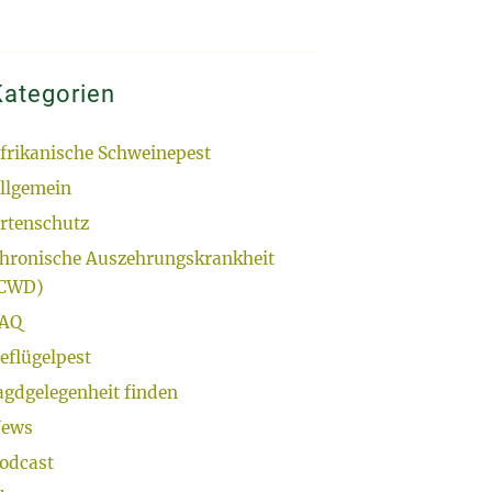
Kategorien
frikanische Schweinepest
llgemein
rtenschutz
hronische Auszehrungskrankheit
CWD)
AQ
eflügelpest
agdgelegenheit finden
ews
odcast