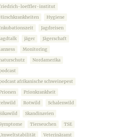
friedrich-loeffler-institut
Hirschkrankheiten
Hygiene
Inkubationszeit
Jagdreisen
jagdtalk
jäger
Jägerschaft
lanxess
Monitoring
naturschutz
Nordamerika
podcast
podcast afrikanische schweinepest
Prionen
Prionkrankheit
rehwild
Rotwild
Schalenwild
Sikawild
Skandinavien
Symptome
Tierseuchen
TSE
Umweltstabilität
Veterinäramt