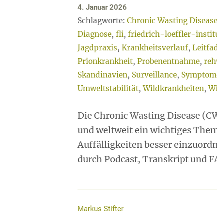
4. Januar 2026
Schlagworte:
Chronic Wasting Diseas
Diagnose
,
fli
,
friedrich-loeffler-instit
Jagdpraxis
,
Krankheitsverlauf
,
Leitfa
Prionkrankheit
,
Probenentnahme
,
reh
Skandinavien
,
Surveillance
,
Symptom
Umweltstabilität
,
Wildkrankheiten
,
W
Die Chronic Wasting Disease (CW
und weltweit ein wichtiges Them
Auffälligkeiten besser einzuord
durch Podcast, Transkript und F
Markus Stifter