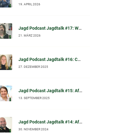
19. APRIL 2026
Jagd Podcast Jagdtalk #17: Waschbär-Sterilisation in Kassel – wissenschaftliche Einordnung, Tierschutzfragen & Waschbär-Mythen (im Gespräch mit Dr. Norbert Peter)
21. MÄRZ 2026
Jagd Podcast Jagdtalk #16: Chronic Wasting Disease (CWD): Chronische Auszehrungskrankheit beim Schalenwild – Fakten, Symptome, Diagnose und was Jäger jetzt wissen sollten
27. DEZEMBER 2025
Jagd Podcast Jagdtalk #15: Afrikanische Schweinepest (ASP): Prof. Dr. Carola Sauter-Louis (FLI) im Gespräch
13. SEPTEMBER 2025
Jagd Podcast Jagdtalk #14: Afrikanische Schweinepest (ASP): Biosicherheit und effektive Desinfektion
30. NOVEMBER 2024