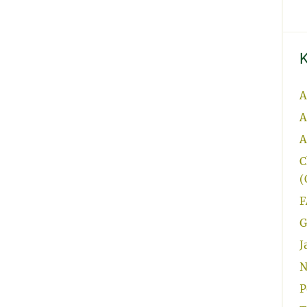
A
A
A
C
(
F
G
J
N
P