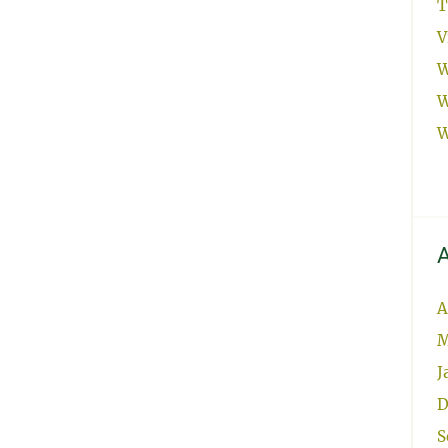
T
V
W
W
W
A
A
M
J
D
S