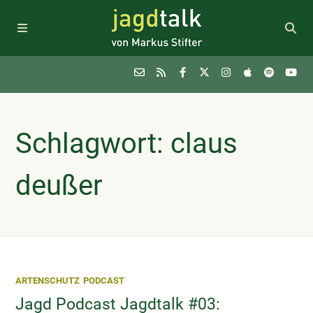
Podcast
Schlagwort: claus
Themen
deußer
FAQ
Sponsoring
ARTENSCHUTZ
PODCAST
Newsletter
Jagd Podcast Jagdtalk #03: