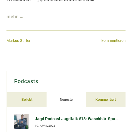
mehr →
kommentieren
Markus Stifter
Podcasts
Beliebt
Neueste
Kommentiert
Jagd Podcast Jagdtalk #18: Waschbär-Spulwurm (Baylisascaris procyonis) – Übertragung, Risiko, Vorsorge & Datenlage (im Gespräch mit Prof. Dr. Sven Klimpel)
19. APRIL 2026