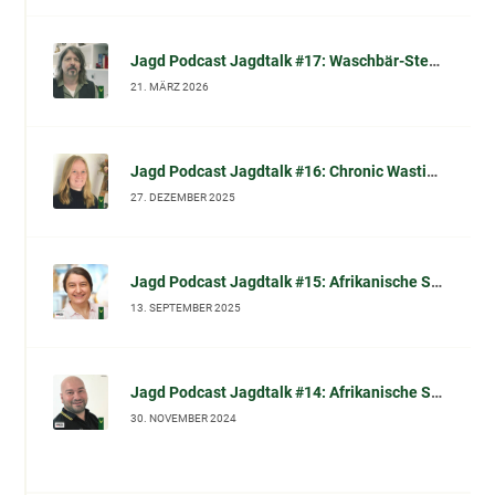
Jagd Podcast Jagdtalk #17: Waschbär-Sterilisation in Kassel – wissenschaftliche Einordnung, Tierschutzfragen & Waschbär-Mythen (im Gespräch mit Dr. Norbert Peter)
21. MÄRZ 2026
Jagd Podcast Jagdtalk #16: Chronic Wasting Disease (CWD): Chronische Auszehrungskrankheit beim Schalenwild – Fakten, Symptome, Diagnose und was Jäger jetzt wissen sollten
27. DEZEMBER 2025
Jagd Podcast Jagdtalk #15: Afrikanische Schweinepest (ASP): Prof. Dr. Carola Sauter-Louis (FLI) im Gespräch
13. SEPTEMBER 2025
Jagd Podcast Jagdtalk #14: Afrikanische Schweinepest (ASP): Biosicherheit und effektive Desinfektion
30. NOVEMBER 2024