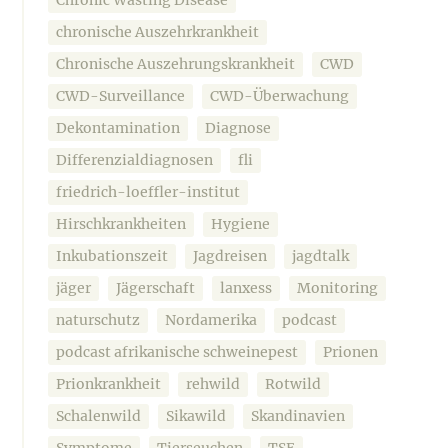
chronische Auszehrkrankheit
Chronische Auszehrungskrankheit
CWD
CWD-Surveillance
CWD-Überwachung
Dekontamination
Diagnose
Differenzialdiagnosen
fli
friedrich-loeffler-institut
Hirschkrankheiten
Hygiene
Inkubationszeit
Jagdreisen
jagdtalk
jäger
Jägerschaft
lanxess
Monitoring
naturschutz
Nordamerika
podcast
podcast afrikanische schweinepest
Prionen
Prionkrankheit
rehwild
Rotwild
Schalenwild
Sikawild
Skandinavien
Symptome
Tierseuchen
TSE