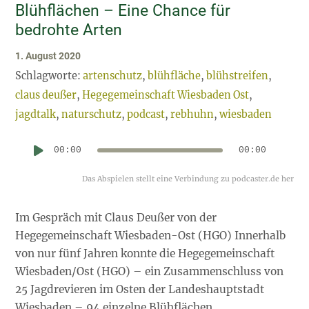
Blühflächen – Eine Chance für
Über
bedrohte Arten
1. August 2020
Schlagworte:
artenschutz
,
blühfläche
,
blühstreifen
,
claus deußer
,
Hegegemeinschaft Wiesbaden Ost
,
jagdtalk
,
naturschutz
,
podcast
,
rebhuhn
,
wiesbaden
Au
00:00
00:00
Pl
Im Gespräch mit Claus Deußer von der
Hegegemeinschaft Wiesbaden-Ost (HGO) Innerhalb
von nur fünf Jahren konnte die Hegegemeinschaft
Wiesbaden/Ost (HGO) – ein Zusammenschluss von
25 Jagdrevieren im Osten der Landeshauptstadt
Wiesbaden – 94 einzelne Blühflächen...